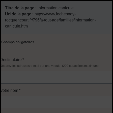
Titre de la page :
Information canicule
Url de la page :
https://www.lechesnay-
rocquencourt.fr/796/a-tout-age/familles/information-
canicule.htm
*Champs obligatoires
Destinataire
*
Séparez les adresses e-mail par une virgule. (200 caractères maximum)
Votre nom
*