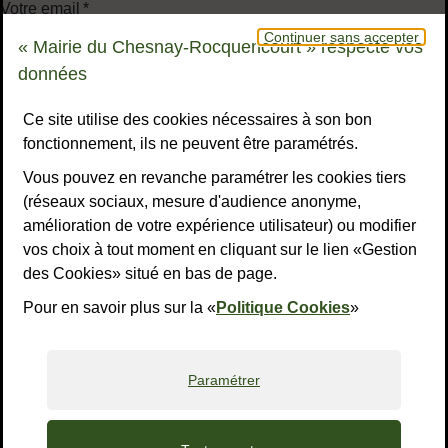
Votre email
*
Continuer sans accepter
« Mairie du Chesnay-Rocquencourt » respecte vos
données
Votre message
*
Ce site utilise des cookies nécessaires à son bon
fonctionnement, ils ne peuvent être paramétrés.
Vous pouvez en revanche paramétrer les cookies tiers
(réseaux sociaux, mesure d'audience anonyme,
Validation
*
amélioration de votre expérience utilisateur) ou modifier
vos choix à tout moment en cliquant sur le lien «Gestion
des Cookies» situé en bas de page.
À des fins de sécurité, veuillez sélectionner les
4 derniers
caractères
de la série.
Pour en savoir plus sur la «
Politique Cookies
»
J
8
Y
E
J
V
Z
D
Paramétrer