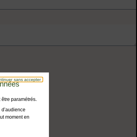
tinuer sans accepter
onnées
 être paramétrés.
e d'audience
tout moment en