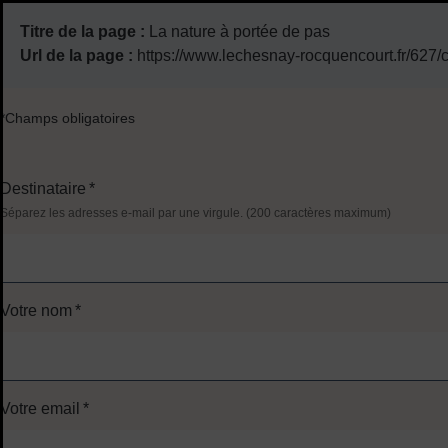
Titre de la page :
La nature à portée de pas
Url de la page :
https://www.lechesnay-rocquencourt.fr/627/c
*Champs obligatoires
Destinataire
*
Séparez les adresses e-mail par une virgule. (200 caractères maximum)
Votre nom
*
Votre email
*