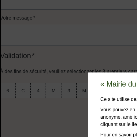
Votre message
*
Validation
*
À des fins de sécurité, veuillez sélectionner les
3 premiers car
« Mairie d
6
C
4
M
3
M
H
F
Ce site utilise 
Vous pouvez en r
anonyme, amélior
cliquant sur le 
Pour en savoir pl