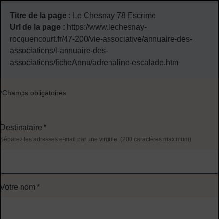
Titre de la page :
Le Chesnay 78 Escrime
Url de la page :
https://www.lechesnay-
rocquencourt.fr/47-200/vie-associative/annuaire-des-
associations/l-annuaire-des-
associations/ficheAnnu/adrenaline-escalade.htm
*Champs obligatoires
Destinataire
*
Séparez les adresses e-mail par une virgule. (200 caractères maximum)
Votre nom
*