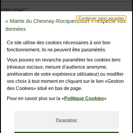
Votre email
*
Continuer sans accepter
« Mairie du Chesnay-Rocquencourt » respecte vos
données
Votre message
*
Ce site utilise des cookies nécessaires à son bon
fonctionnement, ils ne peuvent être paramétrés.
Vous pouvez en revanche paramétrer les cookies tiers
(réseaux sociaux, mesure d'audience anonyme,
Validation
*
amélioration de votre expérience utilisateur) ou modifier
vos choix à tout moment en cliquant sur le lien «Gestion
des Cookies» situé en bas de page.
À des fins de sécurité, veuillez sélectionner les
4 derniers
caractères
de la série.
Pour en savoir plus sur la «
Politique Cookies
»
8
A
Q
L
A
F
Q
M
Paramétrer