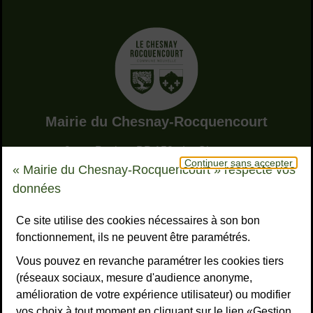
Adresse dans le pied de page
Mairie du Chesnay-Rocquencourt
9, rue Pottier - BP 150 - Le Chesnay
Continuer sans accepter
78155 Le Chesnay-Rocquencourt cedex
« Mairie du Chesnay-Rocquencourt » respecte vos
Bouton téléphone
01 39 23 23 23
données
Horaires
Tous les horaires
Ce site utilise des cookies nécessaires à son bon
fonctionnement, ils ne peuvent être paramétrés.
NOUS CONTACTER
Vous pouvez en revanche paramétrer les cookies tiers
Liens réseaux sociaux
S’ABONNER À LA LETTRE D’INFO
(réseaux sociaux, mesure d'audience anonyme,
amélioration de votre expérience utilisateur) ou modifier
Facebook
Instagram
YouTube
LinkedI
What
R
vos choix à tout moment en cliquant sur le lien «Gestion