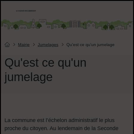
Menu de raccourcis
Accueil ville de Chesnay-Roquencourt
Liens réseaux sociaux
Mairie
Jumelages
Qu'est ce qu'un jumelage
Vous êtes ici :
Page d'accueil du site
Qu'est ce qu'un
jumelage
Sommaire
La commune est l’échelon administratif le plus
proche du citoyen. Au lendemain de la Seconde