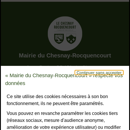
Adresse dans le pied de page
Mairie du Chesnay-Rocquencourt
9, rue Pottier - BP 150 - Le Chesnay
Continuer sans accepter
78155 Le Chesnay-Rocquencourt cedex
« Mairie du Chesnay-Rocquencourt » respecte vos
Bouton téléphone
01 39 23 23 23
données
Horaires
Tous les horaires
Ce site utilise des cookies nécessaires à son bon
fonctionnement, ils ne peuvent être paramétrés.
NOUS CONTACTER
Vous pouvez en revanche paramétrer les cookies tiers
Liens réseaux sociaux
S’ABONNER À LA LETTRE D’INFO
(réseaux sociaux, mesure d'audience anonyme,
amélioration de votre expérience utilisateur) ou modifier