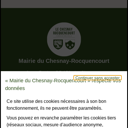
Adresse dans le pied de page
Mairie du Chesnay-Rocquencourt
9, rue Pottier - BP 150 - Le Chesnay
Continuer sans accepter
78155 Le Chesnay-Rocquencourt cedex
« Mairie du Chesnay-Rocquencourt » respecte vos
Bouton téléphone
01 39 23 23 23
données
Horaires
Tous les horaires
Ce site utilise des cookies nécessaires à son bon
fonctionnement, ils ne peuvent être paramétrés.
NOUS CONTACTER
Vous pouvez en revanche paramétrer les cookies tiers
Liens réseaux sociaux
S’ABONNER À LA LETTRE D’INFO
(réseaux sociaux, mesure d'audience anonyme,