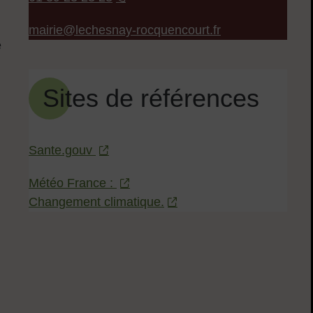
mairie@lechesnay-rocquencourt.fr
é
Sites de références
Sante.gouv
Météo France :
Changement climatique.