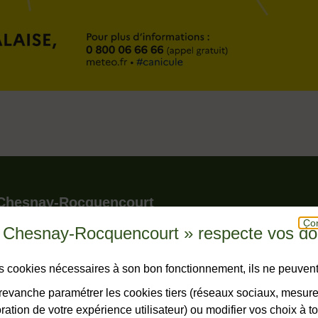
le pied de page
 Chesnay-Rocquencourt
Con
u Chesnay-Rocquencourt » respecte vos d
r - BP 150 - Le Chesnay
snay-Rocquencourt cedex
hone
23 23
des cookies nécessaires à son bon fonctionnement, ils ne peuvent
horaires
evanche paramétrer les cookies tiers (réseaux sociaux, mesur
ation de votre expérience utilisateur) ou modifier vos choix à 