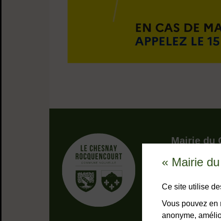
Adresse dans 
Mairie du
« Mairie d
9, rue Pottie
78155 Le Che
Bouton télép
01 39 23 
Ce site utilise 
Horaires
Tous les 
Vous pouvez en r
anonyme, amélior