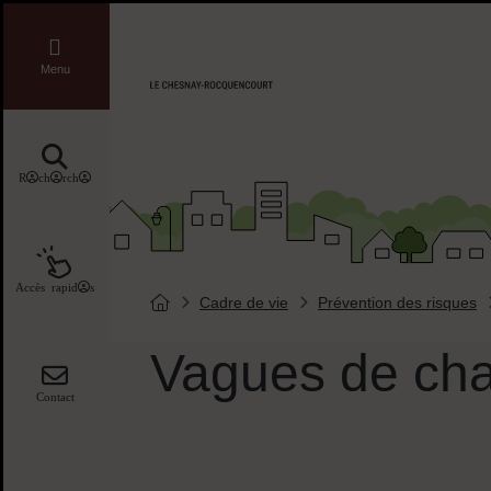
Menu de raccourcis
Liens réseaux sociaux
Menu
Accueil ville de Chesnay-Roquencourt
Recherche
Accès rapides
Cadre de vie
Prévention des risques
Vous êtes ici :
Page d'accueil du site
Vagues de cha
Contact