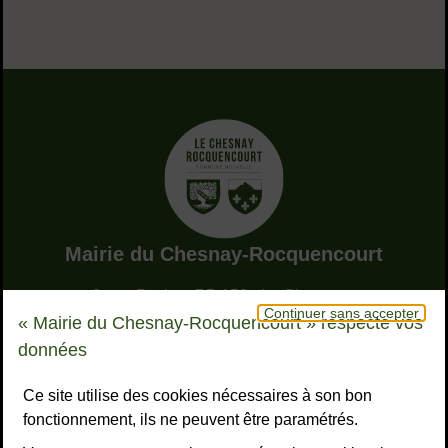
Adresse dans le pied de page
Mairie du Chesnay-Rocquencourt
9, rue Pottier - BP 150 - Le Chesnay
Continuer sans accepter
78155 Le Chesnay-Rocquencourt cedex
« Mairie du Chesnay-Rocquencourt » respecte vos
Bouton téléphone
01 39 23 23 23
données
Horaires
Tous les horaires
Ce site utilise des cookies nécessaires à son bon
fonctionnement, ils ne peuvent être paramétrés.
NOUS CONTACTER