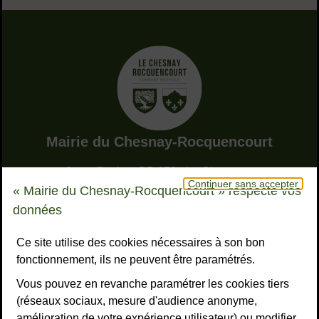
Adresse dans le pied de page
Mairie du Chesnay-Rocquencourt
9, rue Pottier - BP 150 - Le Chesnay
Continuer sans accepter
78155 Le Chesnay-Rocquencourt cedex
« Mairie du Chesnay-Rocquencourt » respecte vos
Bouton téléphone
01 39 23 23 23
données
Horaires
Tous les horaires
Ce site utilise des cookies nécessaires à son bon
fonctionnement, ils ne peuvent être paramétrés.
NOUS CONTACTER
Vous pouvez en revanche paramétrer les cookies tiers
Liens réseaux sociaux
S’ABONNER À LA LETTRE D’INFO
(réseaux sociaux, mesure d'audience anonyme,
amélioration de votre expérience utilisateur) ou modifier