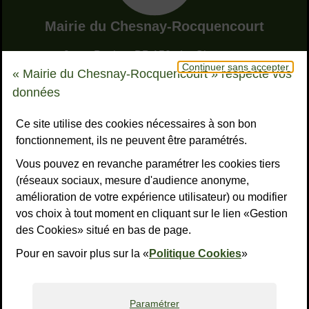
Adresse dans le pied de page
Mairie du Chesnay-Rocquencourt
9, rue Pottier - BP 150 - Le Chesnay
Continuer sans accepter
78155 Le Chesnay-Rocquencourt cedex
« Mairie du Chesnay-Rocquencourt » respecte vos
Bouton téléphone
01 39 23 23 23
données
Horaires
Tous les horaires
Ce site utilise des cookies nécessaires à son bon
fonctionnement, ils ne peuvent être paramétrés.
NOUS CONTACTER
Vous pouvez en revanche paramétrer les cookies tiers
Liens réseaux sociaux
S’ABONNER À LA LETTRE D’INFO
(réseaux sociaux, mesure d'audience anonyme,
amélioration de votre expérience utilisateur) ou modifier
Facebook
Instagram
YouTube
LinkedI
What
R
vos choix à tout moment en cliquant sur le lien «Gestion
des Cookies» situé en bas de page.
Liens bas de page
Mentions légales
Accessibilité : non conforme
Plan du site
Politiques de confidentialité
Gestion des cookies
Pour en savoir plus sur la «
Politique Cookies
»
Paramétrer