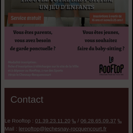
Contact
Le Rooftop :
01.39.23.11.20
/
06.28.65.09.37
Mail :
lerooftop@lechesnay-rocquencourt.fr