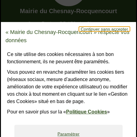
Adresse dans le pied de page
Mairie du Chesnay-Rocquencourt
9, rue Pottier - BP 150 - Le Chesnay
Continuer sans accepter
78155 Le Chesnay-Rocquencourt cedex
« Mairie du Chesnay-Rocquencourt » respecte vos
Bouton téléphone
01 39 23 23 23
données
Horaires
Tous les horaires
Ce site utilise des cookies nécessaires à son bon
fonctionnement, ils ne peuvent être paramétrés.
NOUS CONTACTER
Vous pouvez en revanche paramétrer les cookies tiers
Liens réseaux sociaux
S’ABONNER À LA LETTRE D’INFO
(réseaux sociaux, mesure d'audience anonyme,
amélioration de votre expérience utilisateur) ou modifier
Facebook
Instagram
YouTube
LinkedI
What
R
vos choix à tout moment en cliquant sur le lien «Gestion
des Cookies» situé en bas de page.
Liens bas de page
Mentions légales
Accessibilité : non conforme
Plan du site
Politiques de confidentialité
Gestion des cookies
Pour en savoir plus sur la «
Politique Cookies
»
Paramétrer