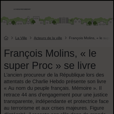
Menu de raccourcis
Accueil ville de Chesnay-Roquencourt
Liens réseaux sociaux
La Ville
Acteurs de la ville
François Molins, « le super 
Vous êtes ici :
Page d'accueil du site
François Molins, « le
super Proc » se livre
L’ancien procureur de la République lors des
attentats de Charlie Hebdo présente son livre
« Au nom du peuple français. Mémoire ». Il
retrace 44 ans d’engagement pour une justice
transparente, indépendante et protectrice face
au terrorisme et aux crises majeures. Figure