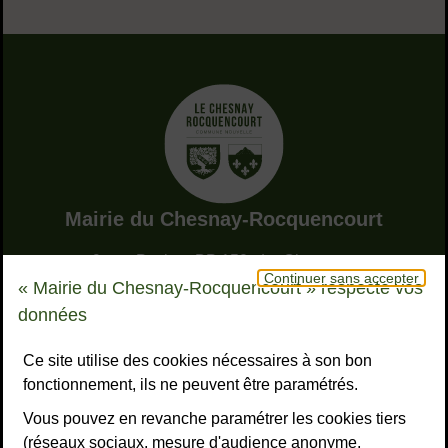
Adresse dans le pied de page
Mairie du Chesnay-Rocquencourt
9, rue Pottier - BP 150 - Le Chesnay
Continuer sans accepter
78155 Le Chesnay-Rocquencourt cedex
« Mairie du Chesnay-Rocquencourt » respecte vos
Bouton téléphone
01 39 23 23 23
données
Horaires
Tous les horaires
Ce site utilise des cookies nécessaires à son bon
fonctionnement, ils ne peuvent être paramétrés.
NOUS CONTACTER
Vous pouvez en revanche paramétrer les cookies tiers
Liens réseaux sociaux
S’ABONNER À LA LETTRE D’INFO
(réseaux sociaux, mesure d'audience anonyme,