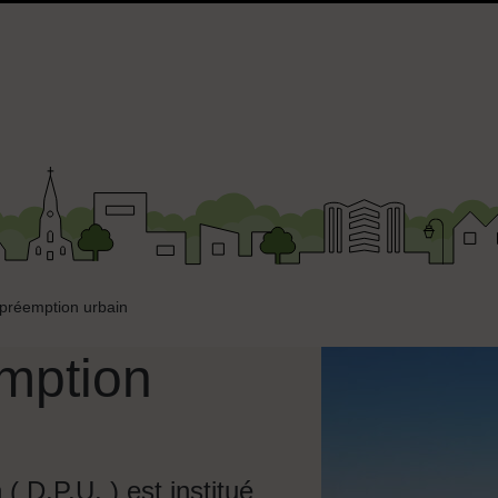
 préemption urbain
emption
( D.P.U. ) est institué