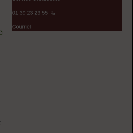
01 39 23 23 55
Courriel
t
t