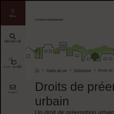
Menu de raccourcis
Liens réseaux sociaux
Menu
Accueil ville de Chesnay-Roquencourt
Recherche
Accès rapides
Cadre de vie
Urbanisme
Droits de
Vous êtes ici :
Page d'accueil du site
Droits de pré
Contact
urbain
Un droit de préemption urbain 