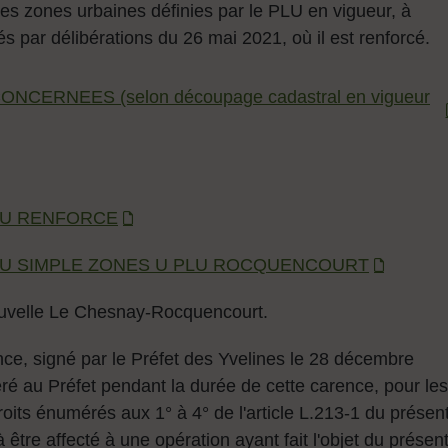
des zones urbaines définies par le PLU en vigueur, à
és par délibérations du 26 mai 2021, où il est renforcé.
CERNEES (selon découpage cadastral en vigueur
DPU RENFORCE
 DPU SIMPLE ZONES U PLU ROCQUENCOURT
ouvelle Le Chesnay-Rocquencourt.
ence, signé par le Préfet des Yvelines le 28 décembre
éré au Préfet pendant la durée de cette carence, pour les
oits énumérés aux 1° à 4° de l'article L.213-1 du présen
être affecté à une opération ayant fait l'objet du présen