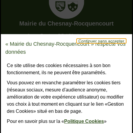
Adresse dans le pied de page
Mairie du Chesnay-Rocquencourt
9, rue Pottier - BP 150 - Le Chesnay
Continuer sans accepter
78155 Le Chesnay-Rocquencourt cedex
« Mairie du Chesnay-Rocquencourt » respecte vos
Bouton téléphone
01 39 23 23 23
données
Horaires
Tous les horaires
Ce site utilise des cookies nécessaires à son bon
fonctionnement, ils ne peuvent être paramétrés.
NOUS CONTACTER
Vous pouvez en revanche paramétrer les cookies tiers
Liens réseaux sociaux
S’ABONNER À LA LETTRE D’INFO
(réseaux sociaux, mesure d'audience anonyme,
amélioration de votre expérience utilisateur) ou modifier
Facebook
Instagram
YouTube
LinkedI
What
R
vos choix à tout moment en cliquant sur le lien «Gestion
des Cookies» situé en bas de page.
Liens bas de page
Mentions légales
Accessibilité : non conforme
Plan du site
Politiques de confidentialité
Gestion des cookies
Pour en savoir plus sur la «
Politique Cookies
»