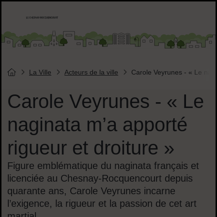
Menu de raccourcis
Accueil ville de Chesnay-Roquencourt
Liens réseaux sociaux
La Ville
Acteurs de la ville
Carole Veyrunes - « Le nagi
Vous êtes ici :
Page d'accueil du site
Carole Veyrunes - « Le
naginata m’a apporté
rigueur et droiture »
Figure emblématique du naginata français et
licenciée au Chesnay-Rocquencourt depuis
quarante ans, Carole Veyrunes incarne
l’exigence, la rigueur et la passion de cet art
martial