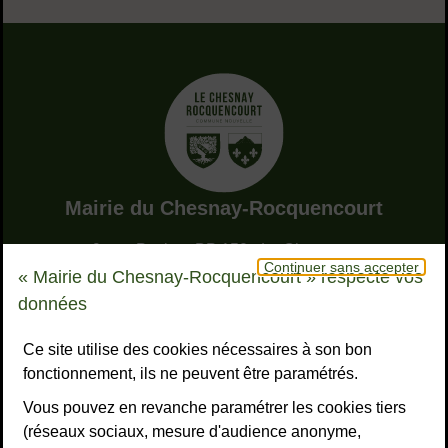
Adresse dans le pied de page
Mairie du Chesnay-Rocquencourt
9, rue Pottier - BP 150 - Le Chesnay
Continuer sans accepter
78155 Le Chesnay-Rocquencourt cedex
« Mairie du Chesnay-Rocquencourt » respecte vos
Bouton téléphone
01 39 23 23 23
données
Horaires
Tous les horaires
Ce site utilise des cookies nécessaires à son bon
fonctionnement, ils ne peuvent être paramétrés.
NOUS CONTACTER
Vous pouvez en revanche paramétrer les cookies tiers
Liens réseaux sociaux
S’ABONNER À LA LETTRE D’INFO
(réseaux sociaux, mesure d'audience anonyme,