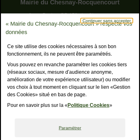
Adresse dans le pied de page
Mairie du Chesnay-Rocquencourt
9, rue Pottier - BP 150 - Le Chesnay
Continuer sans accepter
78155 Le Chesnay-Rocquencourt cedex
« Mairie du Chesnay-Rocquencourt » respecte vos
Bouton téléphone
01 39 23 23 23
données
Horaires
Tous les horaires
Ce site utilise des cookies nécessaires à son bon
fonctionnement, ils ne peuvent être paramétrés.
NOUS CONTACTER
Vous pouvez en revanche paramétrer les cookies tiers
Liens réseaux sociaux
S’ABONNER À LA LETTRE D’INFO
(réseaux sociaux, mesure d'audience anonyme,
amélioration de votre expérience utilisateur) ou modifier
Facebook
Instagram
YouTube
LinkedI
What
R
vos choix à tout moment en cliquant sur le lien «Gestion
des Cookies» situé en bas de page.
Liens bas de page
Mentions légales
Accessibilité : non conforme
Plan du site
Politiques de confidentialité
Gestion des cookies
Pour en savoir plus sur la «
Politique Cookies
»
Paramétrer