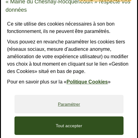
78155 Le Chesnay-Rocquencourt cedex
« Mairie du Chesnay-Rocquencourt » respecte vos
Bouton téléphone
01 39 23 23 23
données
Horaires
Tous les horaires
Ce site utilise des cookies nécessaires à son bon
fonctionnement, ils ne peuvent être paramétrés.
NOUS CONTACTER
Vous pouvez en revanche paramétrer les cookies tiers
Liens réseaux sociaux
S’ABONNER À LA LETTRE D’INFO
(réseaux sociaux, mesure d'audience anonyme,
amélioration de votre expérience utilisateur) ou modifier
Facebook
Instagram
YouTube
LinkedI
What
R
vos choix à tout moment en cliquant sur le lien «Gestion
des Cookies» situé en bas de page.
Liens bas de page
Mentions légales
Accessibilité : non conforme
Plan du site
Politiques de confidentialité
Gestion des cookies
Pour en savoir plus sur la «
Politique Cookies
»
Paramétrer
Tout accepter
Accueil
Recherche
Accès rapides
Contact
Menu