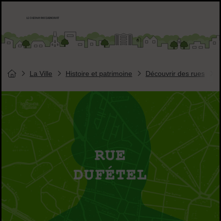
Menu de raccourcis
Accueil ville de Chesnay-Roquencourt
Liens réseaux sociaux
La Ville
Histoire et patrimoine
Découvrir des rues
Vous êtes ici :
Page d'accueil du site