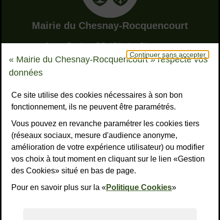
Adresse dans le pied de page
Mairie du Chesnay-Rocquencourt
9, rue Pottier - BP 150 - Le Chesnay
Continuer sans accepter
78155 Le Chesnay-Rocquencourt cedex
« Mairie du Chesnay-Rocquencourt » respecte vos
Bouton téléphone
01 39 23 23 23
données
Horaires
Tous les horaires
Ce site utilise des cookies nécessaires à son bon
fonctionnement, ils ne peuvent être paramétrés.
NOUS CONTACTER
Vous pouvez en revanche paramétrer les cookies tiers
Liens réseaux sociaux
S’ABONNER À LA LETTRE D’INFO
(réseaux sociaux, mesure d'audience anonyme,
amélioration de votre expérience utilisateur) ou modifier
Facebook
Instagram
YouTube
LinkedI
What
R
vos choix à tout moment en cliquant sur le lien «Gestion
des Cookies» situé en bas de page.
Liens bas de page
Mentions légales
Accessibilité : non conforme
Plan du site
Politiques de confidentialité
Gestion des cookies
Pour en savoir plus sur la «
Politique Cookies
»