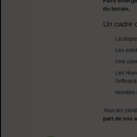
Faire émerge
du terrain.
Un cadre c
Le dispos
Les solu
Une conc
Les réuni
l’efficac
Nombre m
Tous les cand
part de vos 