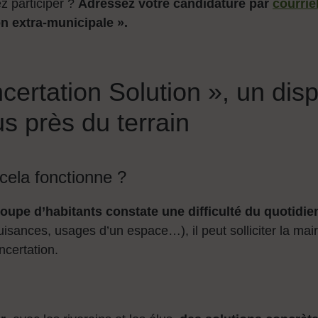
z participer ?
Adressez votre candidature par
courrie
 extra-municipale ».
ertation Solution », un dispo
us près du terrain
ela fonctionne ?
upe d’habitants constate une difficulté du quotidien 
nuisances, usages d’un espace…), il peut solliciter la mai
ncertation.