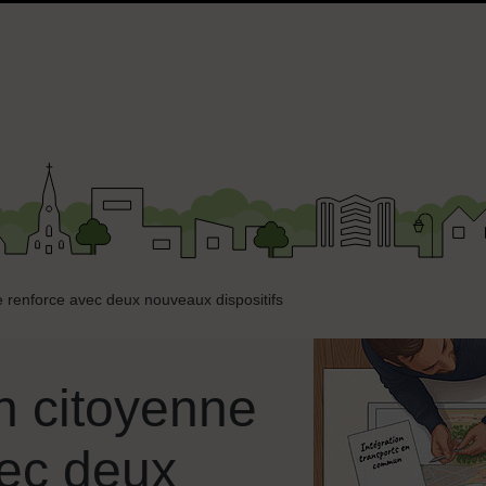
se renforce avec deux nouveaux dispositifs
on citoyenne
vec deux