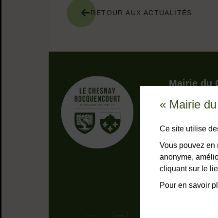
RETOUR AUX ACTUALITÉS
Adresse dans 
Mairie du
« Mairie d
9, rue Pottie
78155 Le Che
Bouton télép
01 39 23 
Ce site utilise 
Horaires
Tous les 
Vous pouvez en r
anonyme, amélior
NOUS C
cliquant sur le 
Pour en savoir pl
Liens bas de page
Mentions lég