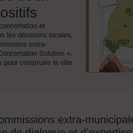
sitifs
 concertation et
ns les décisions locales,
missions extra-
 Concertation Solution ».
pour construire la ville
ommissions extra-municipal
e de dialogue et d’expertise