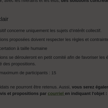
r
, avec les riverains et les élus,
des solutions concrètes
lair
itif concerne uniquement les sujets d’intérêt collectif.
tions proposées doivent respecter les règles et contraint
ertation à taille humaine
ons se dérouleront en petit comité afin de favoriser les 
ité des propositions.
aximum de participants : 15
idats ne pourront être retenus. Aussi,
vous serez égalem
avis et propositions par
courriel
en indiquant l'objet 