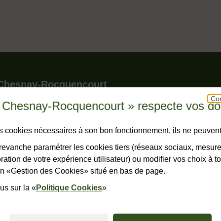
le pied de page
 Chesnay-Rocquencourt
Con
u Chesnay-Rocquencourt » respecte vos d
r - BP 150 - Le Chesnay
snay-Rocquencourt cedex
hone
23 23
des cookies nécessaires à son bon fonctionnement, ils ne peuvent
horaires
evanche paramétrer les cookies tiers (réseaux sociaux, mesur
ation de votre expérience utilisateur) ou modifier vos choix à 
ONTACTER
lien «Gestion des Cookies» situé en bas de page.
us sur la «
Politique Cookies
»
ales
Accessibilité : non conforme
Plan du site
Politiques de confide