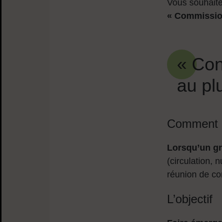
Vous souhaite
« Commission
« Conc
au pl
Comment c
Lorsqu’un gro
(circulation, 
réunion de co
L’objectif