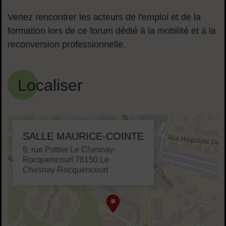
Venez rencontrer les acteurs de l'emploi et de la
formation lors de ce forum dédié à la mobilité et à la
reconversion professionnelle.
Localiser
48.826447,2.125306
SALLE MAURICE-COINTE
Adresse :
9, rue Pottier Le Chesnay-
Rocquencourt 78150 Le
Chesnay-Rocquencourt