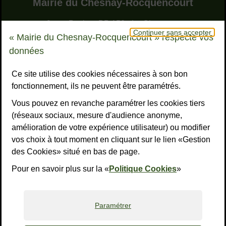
Adresse dans le pied de page
Mairie du Chesnay-Rocquencourt
9, rue Pottier - BP 150 - Le Chesnay
Continuer sans accepter
78155 Le Chesnay-Rocquencourt cedex
« Mairie du Chesnay-Rocquencourt » respecte vos
Bouton téléphone
01 39 23 23 23
données
Horaires
Tous les horaires
Ce site utilise des cookies nécessaires à son bon
fonctionnement, ils ne peuvent être paramétrés.
NOUS CONTACTER
Vous pouvez en revanche paramétrer les cookies tiers
Liens réseaux sociaux
S’ABONNER À LA LETTRE D’INFO
(réseaux sociaux, mesure d'audience anonyme,
amélioration de votre expérience utilisateur) ou modifier
Facebook
Instagram
YouTube
LinkedI
What
R
vos choix à tout moment en cliquant sur le lien «Gestion
des Cookies» situé en bas de page.
Liens bas de page
Mentions légales
Accessibilité : non conforme
Plan du site
Politiques de confidentialité
Gestion des cookies
Pour en savoir plus sur la «
Politique Cookies
»
Paramétrer