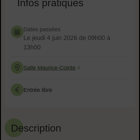
Infos pratiques
Dates en cours
Dates passées
Le
jeudi 4 juin 2026
de 09h00 à
Dates :
13h00
Salle Maurice-Cointe
Lieu :
Entrée libre
Tarif :
Description