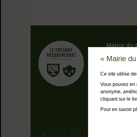
Adresse dans 
Mairie du
« Mairie d
9, rue Pottie
78155 Le Che
Bouton télép
01 39 23 
Ce site utilise 
Horaires
Tous les 
Vous pouvez en r
anonyme, amélior
NOUS C
cliquant sur le 
Pour en savoir pl
Liens bas de page
Mentions lég