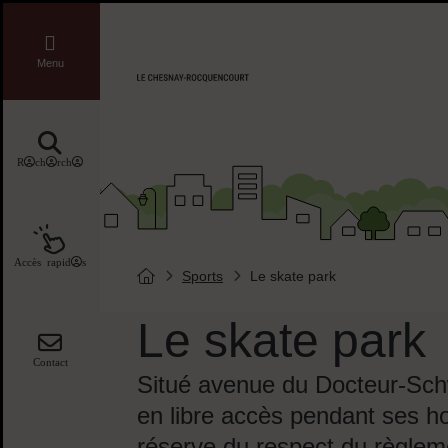
Menu de raccourcis
Liens réseaux sociaux
Menu
Accueil ville de Chesnay-Roquencourt
Recherche
Accès rapides
Sports
Le skate park
Vous êtes ici :
Page d'accueil du site
Le skate park
Contact
Situé avenue du Docteur-Schw
en libre accès pendant ses ho
réserve du respect du règlem