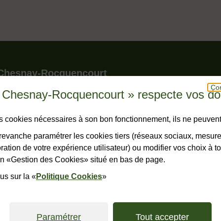
le pied de page
 Chesnay-Rocquencourt
Con
u Chesnay-Rocquencourt » respecte vos d
r - BP 150 - Le Chesnay
snay-Rocquencourt cedex
hone
23 23
des cookies nécessaires à son bon fonctionnement, ils ne peuvent
horaires
evanche paramétrer les cookies tiers (réseaux sociaux, mesur
ation de votre expérience utilisateur) ou modifier vos choix à 
ONTACTER
lien «Gestion des Cookies» situé en bas de page.
us sur la «
Politique Cookies
»
ales
Accessibilité : non conforme
Plan du site
Politiques de confide
Paramétrer
Tout accepter