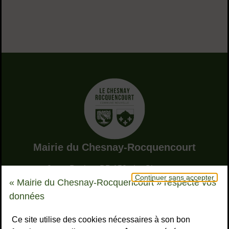
Adresse dans le pied de page
Mairie du Chesnay-Rocquencourt
9, rue Pottier - BP 150 - Le Chesnay
Continuer sans accepter
78155 Le Chesnay-Rocquencourt cedex
« Mairie du Chesnay-Rocquencourt » respecte vos
Bouton téléphone
01 39 23 23 23
données
Horaires
Tous les horaires
Ce site utilise des cookies nécessaires à son bon