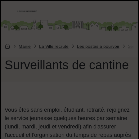
Menu de raccourcis
Accueil ville de Chesnay-Roquencourt
Liens réseaux sociaux
Mairie
La Ville recrute
Les postes à pourvoir
Servi
Vous êtes ici :
Page d'accueil du site
Surveillants de cantine
Sommaire
Vous êtes sans emploi, étudiant, retraité, rejoignez
le service jeunesse quelques heures par semaine
(lundi, mardi, jeudi et vendredi) afin d'assurer
l'accueil et l'organisation du temps de repas auprès