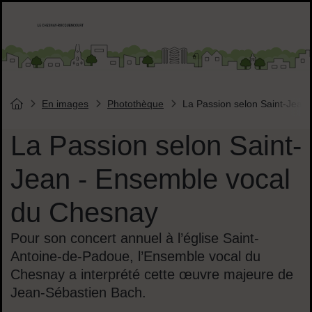
Menu de raccourcis
Accueil ville de Chesnay-Roquencourt
Liens réseaux sociaux
En images
Photothèque
La Passion selon Saint-Jean
Vous êtes ici :
Page d'accueil du site
La Passion selon Saint-
Jean - Ensemble vocal
du Chesnay
Pour son concert annuel à l’église Saint-
Antoine-de-Padoue, l’Ensemble vocal du
Chesnay a interprété cette œuvre majeure de
Jean-Sébastien Bach.