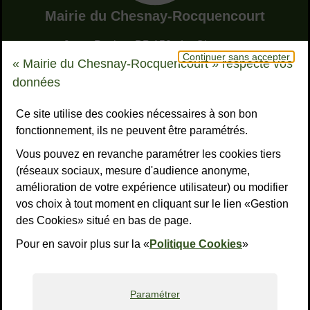
Adresse dans le pied de page
Mairie du Chesnay-Rocquencourt
9, rue Pottier - BP 150 - Le Chesnay
Continuer sans accepter
78155 Le Chesnay-Rocquencourt cedex
« Mairie du Chesnay-Rocquencourt » respecte vos
Bouton téléphone
01 39 23 23 23
données
Horaires
Tous les horaires
Ce site utilise des cookies nécessaires à son bon
fonctionnement, ils ne peuvent être paramétrés.
NOUS CONTACTER
Vous pouvez en revanche paramétrer les cookies tiers
Liens réseaux sociaux
S’ABONNER À LA LETTRE D’INFO
(réseaux sociaux, mesure d'audience anonyme,
amélioration de votre expérience utilisateur) ou modifier
Facebook
Instagram
YouTube
LinkedI
What
R
vos choix à tout moment en cliquant sur le lien «Gestion
des Cookies» situé en bas de page.
Liens bas de page
Mentions légales
Accessibilité : non conforme
Plan du site
Politiques de confidentialité
Gestion des cookies
Pour en savoir plus sur la «
Politique Cookies
»
Paramétrer