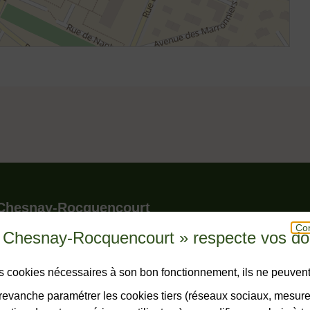
le pied de page
 Chesnay-Rocquencourt
Con
u Chesnay-Rocquencourt » respecte vos d
r - BP 150 - Le Chesnay
snay-Rocquencourt cedex
hone
23 23
des cookies nécessaires à son bon fonctionnement, ils ne peuvent
horaires
evanche paramétrer les cookies tiers (réseaux sociaux, mesur