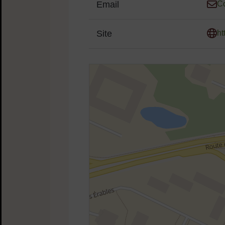
Email
Co
Site
ht
48.83593759733273,2.118329498003598