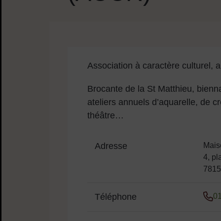
Contenu de la fiche
Sommaire
Association à caractère culturel, art
Brocante de la St Matthieu, bienna
ateliers annuels d’aquarelle, de cr
théâtre…
Adresse
Mais
4, p
7815
Téléphone
01