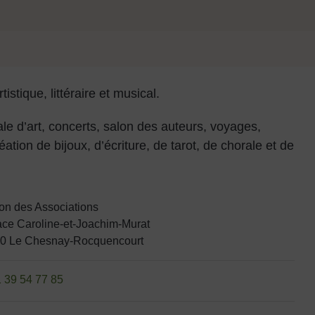
 d'annuaire
istique, littéraire et musical.
le d’art, concerts, salon des auteurs, voyages,
éation de bijoux, d’écriture, de tarot, de chorale et de
on des Associations
lace Caroline-et-Joachim-Murat
0 Le Chesnay-Rocquencourt
 39 54 77 85