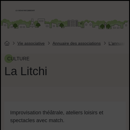
Menu de raccourcis
Accueil ville de Chesnay-Roquencourt
Liens réseaux sociaux
Vie associative
Annuaire des associations
L'annuaire 
Vous êtes ici :
Page d'accueil du site
CULTURE
La Litchi
Contenu de la fiche d'annuair
Sommaire
Improvisation théâtrale, ateliers loisirs et
spectacles avec match.