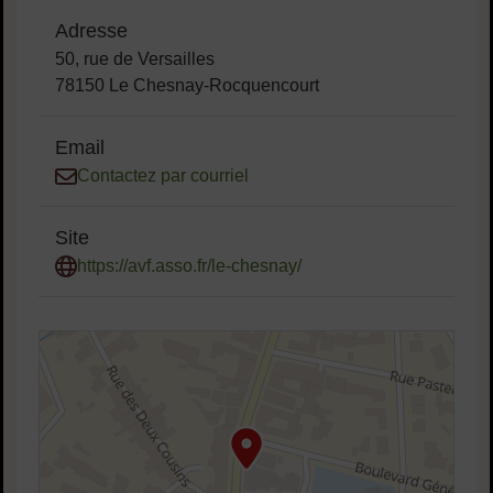
Adresse
50, rue de Versailles
78150 Le Chesnay-Rocquencourt
Email
Contactez par courriel
Site
https://avf.asso.fr/le-chesnay/
48.82026056696789,2.126962937619623