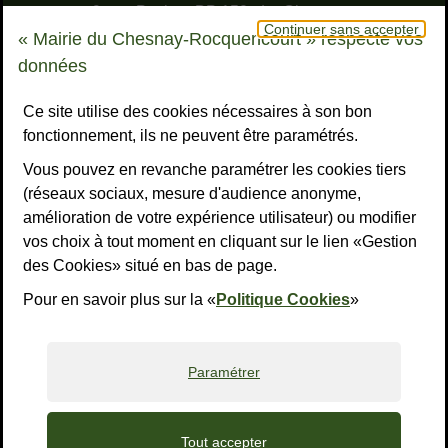
9, rue Pottier - BP 150 - Le Chesnay
Continuer sans accepter
78155 Le Chesnay-Rocquencourt cedex
« Mairie du Chesnay-Rocquencourt » respecte vos
Bouton téléphone
01 39 23 23 23
données
Horaires
Tous les horaires
Ce site utilise des cookies nécessaires à son bon
fonctionnement, ils ne peuvent être paramétrés.
NOUS CONTACTER
Vous pouvez en revanche paramétrer les cookies tiers
Liens réseaux sociaux
S’ABONNER À LA LETTRE D’INFO
(réseaux sociaux, mesure d'audience anonyme,
amélioration de votre expérience utilisateur) ou modifier
Facebook
Instagram
YouTube
LinkedI
What
R
vos choix à tout moment en cliquant sur le lien «Gestion
des Cookies» situé en bas de page.
Liens bas de page
Mentions légales
Accessibilité : non conforme
Plan du site
Politiques de confidentialité
Gestion des cookies
Pour en savoir plus sur la «
Politique Cookies
»
Paramétrer
Tout accepter