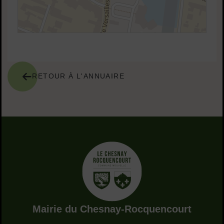
RETOUR À L'ANNUAIRE
Adresse dans le pied de page
Mairie du Chesnay-Rocquencourt