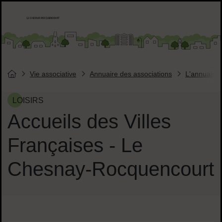
Menu de raccourcis
Accueil ville de Chesnay-Roquencourt
Liens réseaux sociaux
Vie associative
Annuaire des associations
L'annuaire 
Vous êtes ici :
Page d'accueil du site
LOISIRS
Accueils des Villes
Françaises - Le
Chesnay-Rocquencourt