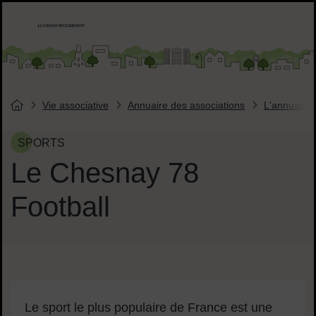
Menu de raccourcis
Accueil ville de Chesnay-Roquencourt
Liens réseaux sociaux
Vie associative
Annuaire des associations
L'annuaire 
Vous êtes ici :
Page d'accueil du site
SPORTS
Le Chesnay 78
Football
Contenu de la fiche d'annuair
Sommaire
Le sport le plus populaire de France est une