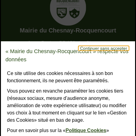
Adresse dans le pied de page
Mairie du Chesnay-Rocquencourt
9, rue Pottier - BP 150 - Le Chesnay
Continuer sans accepter
78155 Le Chesnay-Rocquencourt cedex
« Mairie du Chesnay-Rocquencourt » respecte vos
Bouton téléphone
01 39 23 23 23
données
Horaires
Tous les horaires
Ce site utilise des cookies nécessaires à son bon
fonctionnement, ils ne peuvent être paramétrés.
NOUS CONTACTER
Vous pouvez en revanche paramétrer les cookies tiers
Liens réseaux sociaux
S’ABONNER À LA LETTRE D’INFO
(réseaux sociaux, mesure d'audience anonyme,
amélioration de votre expérience utilisateur) ou modifier
Facebook
Instagram
YouTube
LinkedI
What
R
vos choix à tout moment en cliquant sur le lien «Gestion
des Cookies» situé en bas de page.
Liens bas de page
Mentions légales
Accessibilité : non conforme
Plan du site
Politiques de confidentialité
Gestion des cookies
Pour en savoir plus sur la «
Politique Cookies
»