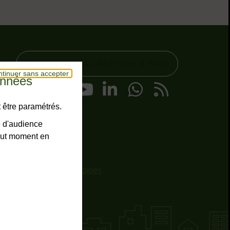
Liens réseaux sociaux
S’ABONNER À LA LETTRE D’INFO
tinuer sans accepter
onnées
Facebook
Instagram
YouTube
LinkedIn
WhatsA
RSS
 être paramétrés.
e d'audience
tout moment en
ntialité
Gestion des cookies