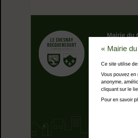
Adresse dans 
Mairie du
« Mairie d
9, rue Pottie
78155 Le Che
Bouton télép
01 39 23 
Ce site utilise 
Horaires
Tous les 
Vous pouvez en r
anonyme, amélior
NOUS C
cliquant sur le 
Pour en savoir pl
Liens bas de page
Mentions lég