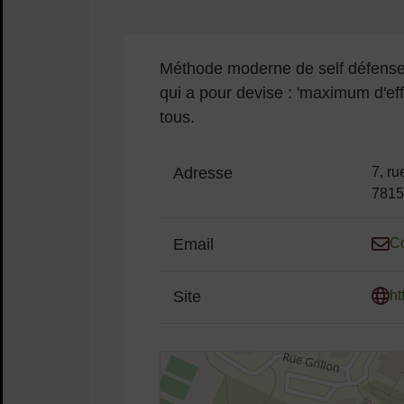
Contenu de la fiche
Sommaire
Méthode moderne de self défense, 
qui a pour devise : 'maximum d'eff
tous.
Adresse
7, ru
7815
Email
Co
Site
ht
48.82574778614591,2.1253037241256894