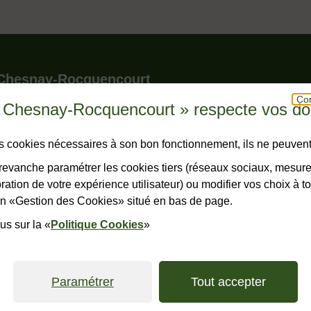
le pied de page
 Chesnay-Rocquencourt
Con
u Chesnay-Rocquencourt » respecte vos d
r - BP 150 - Le Chesnay
snay-Rocquencourt cedex
hone
23 23
des cookies nécessaires à son bon fonctionnement, ils ne peuvent
horaires
evanche paramétrer les cookies tiers (réseaux sociaux, mesur
ation de votre expérience utilisateur) ou modifier vos choix à 
ONTACTER
lien «Gestion des Cookies» situé en bas de page.
us sur la «
Politique Cookies
»
ales
Accessibilité : non conforme
Plan du site
Politiques de confide
Paramétrer
Tout accepter