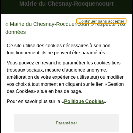
Adresse dans le pied de page
Mairie du Chesnay-Rocquencourt
9, rue Pottier - BP 150 - Le Chesnay
Continuer sans accepter
78155 Le Chesnay-Rocquencourt cedex
« Mairie du Chesnay-Rocquencourt » respecte vos
Bouton téléphone
01 39 23 23 23
données
Horaires
Tous les horaires
Ce site utilise des cookies nécessaires à son bon
fonctionnement, ils ne peuvent être paramétrés.
NOUS CONTACTER
Vous pouvez en revanche paramétrer les cookies tiers
Liens réseaux sociaux
S’ABONNER À LA LETTRE D’INFO
(réseaux sociaux, mesure d'audience anonyme,
amélioration de votre expérience utilisateur) ou modifier
Facebook
Instagram
YouTube
LinkedI
What
R
vos choix à tout moment en cliquant sur le lien «Gestion
des Cookies» situé en bas de page.
Liens bas de page
Mentions légales
Accessibilité : non conforme
Plan du site
Politiques de confidentialité
Gestion des cookies
Pour en savoir plus sur la «
Politique Cookies
»
Paramétrer