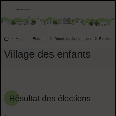
Menu de raccourcis
Accueil ville de Chesnay-Roquencourt
Liens réseaux sociaux
Mairie
Élections
Résultats des élections
Élections 
Vous êtes ici :
Page d'accueil du site
Village des enfants
Sommaire
Résultat des élections