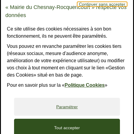
Continuer sans accepter
78155 Le Chesnay-Rocquencourt cedex
« Mairie du Chesnay-Rocquencourt » respecte vos
Bouton téléphone
01 39 23 23 23
données
Horaires
Tous les horaires
Ce site utilise des cookies nécessaires à son bon
fonctionnement, ils ne peuvent être paramétrés.
NOUS CONTACTER
Vous pouvez en revanche paramétrer les cookies tiers
Liens réseaux sociaux
S’ABONNER À LA LETTRE D’INFO
(réseaux sociaux, mesure d'audience anonyme,
amélioration de votre expérience utilisateur) ou modifier
Facebook
Instagram
YouTube
LinkedI
What
R
vos choix à tout moment en cliquant sur le lien «Gestion
des Cookies» situé en bas de page.
Liens bas de page
Mentions légales
Accessibilité : non conforme
Plan du site
Politiques de confidentialité
Gestion des cookies
Pour en savoir plus sur la «
Politique Cookies
»
Paramétrer
Tout accepter
Accueil
Recherche
Accès rapides
Contact
Menu