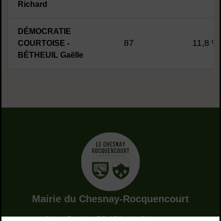
Richard
DÉMOCRATIE
87
11,8 %
COURTOISE -
BÉTHEUIL Gaëlle
Adresse dans le pied de page
Mairie du Chesnay-Rocquencourt
9, rue Pottier - BP 150 - Le Chesnay