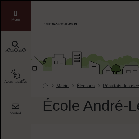
Menu de raccourcis
Liens réseaux sociaux
Menu
Accueil ville de Chesnay-Roquencourt
Recherche
Accès rapides
Mairie
Élections
Résultats des élec
Vous êtes ici :
Page d'accueil du site
École André-L
Contact