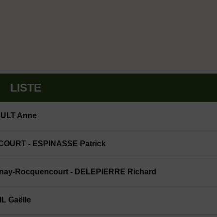
LISTE
AULT Anne
URT - ESPINASSE Patrick
snay-Rocquencourt - DELEPIERRE Richard
 Gaëlle