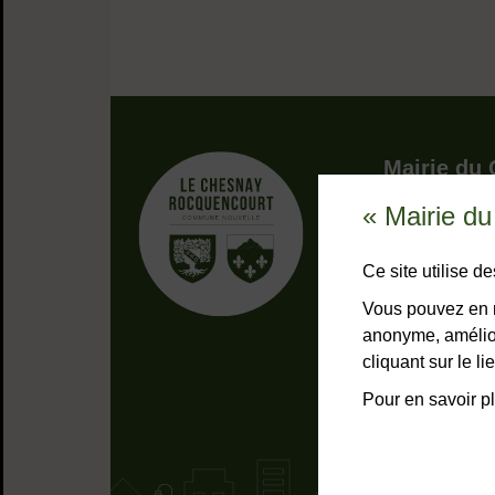
Adresse dans 
Mairie du
« Mairie d
9, rue Pottie
78155 Le Che
Bouton télép
01 39 23 
Ce site utilise 
Horaires
Tous les 
Vous pouvez en r
anonyme, amélior
NOUS C
cliquant sur le 
Pour en savoir pl
Liens bas de page
Mentions lég