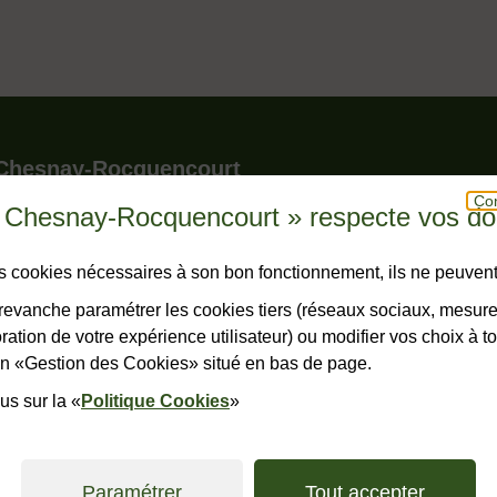
le pied de page
 Chesnay-Rocquencourt
Con
u Chesnay-Rocquencourt » respecte vos d
r - BP 150 - Le Chesnay
snay-Rocquencourt cedex
hone
23 23
des cookies nécessaires à son bon fonctionnement, ils ne peuvent
horaires
evanche paramétrer les cookies tiers (réseaux sociaux, mesur
ation de votre expérience utilisateur) ou modifier vos choix à 
ONTACTER
lien «Gestion des Cookies» situé en bas de page.
us sur la «
Politique Cookies
»
ales
Accessibilité : non conforme
Plan du site
Politiques de confide
Paramétrer
Tout accepter