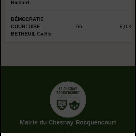
Richard
DÉMOCRATIE
66
9,0 %
COURTOISE -
BÉTHEUIL Gaëlle
Adresse dans le pied de page
Mairie du Chesnay-Rocquencourt
9, rue Pottier - BP 150 - Le Chesnay