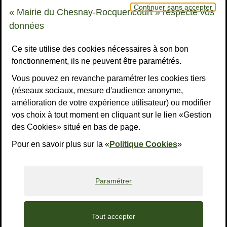
Continuer sans accepter
78155 Le Chesnay-Rocquencourt cedex
« Mairie du Chesnay-Rocquencourt » respecte vos
Bouton téléphone
01 39 23 23 23
données
Horaires
Tous les horaires
Ce site utilise des cookies nécessaires à son bon
fonctionnement, ils ne peuvent être paramétrés.
NOUS CONTACTER
Vous pouvez en revanche paramétrer les cookies tiers
Liens réseaux sociaux
S’ABONNER À LA LETTRE D’INFO
(réseaux sociaux, mesure d'audience anonyme,
amélioration de votre expérience utilisateur) ou modifier
Facebook
Instagram
YouTube
LinkedI
What
R
vos choix à tout moment en cliquant sur le lien «Gestion
des Cookies» situé en bas de page.
Liens bas de page
Mentions légales
Accessibilité : non conforme
Plan du site
Politiques de confidentialité
Gestion des cookies
Pour en savoir plus sur la «
Politique Cookies
»
Paramétrer
Tout accepter
Accueil
Recherche
Accès rapides
Contact
Menu