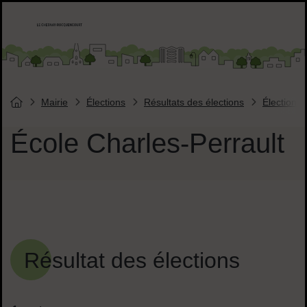
Menu de raccourcis
Accueil ville de Chesnay-Roquencourt
Liens réseaux sociaux
Mairie
Élections
Résultats des élections
Élections 
Vous êtes ici :
Page d'accueil du site
École Charles-Perrault
Sommaire
Résultat des élections