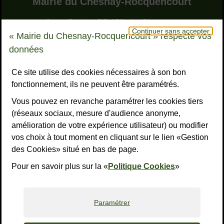
Mairie du Chesnay-Rocquencourt
9, rue Pottier - BP 150 - Le Chesnay
Continuer sans accepter
78155 Le Chesnay-Rocquencourt cedex
« Mairie du Chesnay-Rocquencourt » respecte vos
Bouton téléphone
01 39 23 23 23
données
Horaires
Tous les horaires
Ce site utilise des cookies nécessaires à son bon
fonctionnement, ils ne peuvent être paramétrés.
NOUS CONTACTER
Vous pouvez en revanche paramétrer les cookies tiers
Liens réseaux sociaux
S’ABONNER À LA LETTRE D’INFO
(réseaux sociaux, mesure d'audience anonyme,
amélioration de votre expérience utilisateur) ou modifier
Facebook
Instagram
YouTube
LinkedI
What
R
vos choix à tout moment en cliquant sur le lien «Gestion
des Cookies» situé en bas de page.
Liens bas de page
Mentions légales
Accessibilité : non conforme
Plan du site
Politiques de confidentialité
Gestion des cookies
Pour en savoir plus sur la «
Politique Cookies
»
Paramétrer