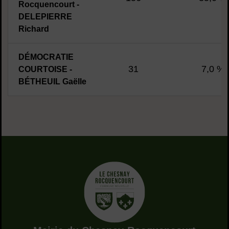
Rocquencourt -
DELEPIERRE
Richard
DÉMOCRATIE
31
7,0 %
COURTOISE -
BÉTHEUIL Gaëlle
Adresse dans le pied de page