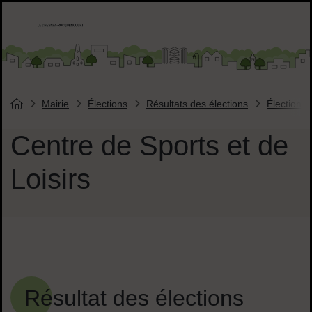
Menu de raccourcis
Accueil ville de Chesnay-Roquencourt
Liens réseaux sociaux
Mairie
Élections
Résultats des élections
Élections 
Vous êtes ici :
Page d'accueil du site
Centre de Sports et de
Loisirs
Sommaire
Résultat des élections