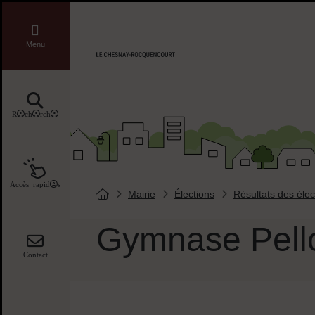
Menu de raccourcis
Liens réseaux sociaux
Menu
Accueil ville de Chesnay-Roquencourt
Recherche
Accès rapides
Mairie
Élections
Résultats des élec
Vous êtes ici :
Page d'accueil du site
Gymnase Pell
Contact