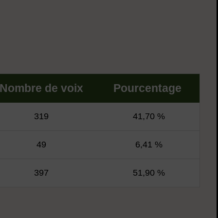
Nombre de voix
Pourcentage
319
41,70 %
49
6,41 %
397
51,90 %