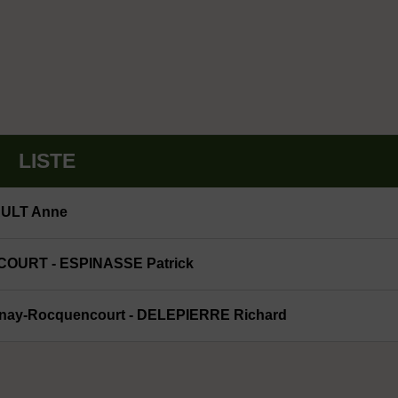
LISTE
AULT Anne
URT - ESPINASSE Patrick
snay-Rocquencourt - DELEPIERRE Richard