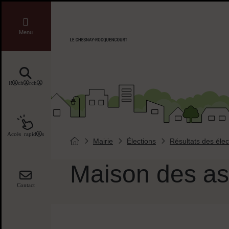
Menu de raccourcis
Liens réseaux sociaux
Menu
Accueil ville de Chesnay-Roquencourt
Recherche
Accès rapides
Mairie
Élections
Résultats des élec
Vous êtes ici :
Page d'accueil du site
Maison des as
Contact