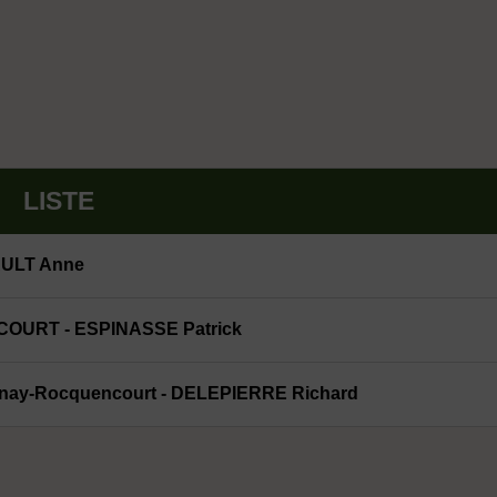
LISTE
AULT Anne
URT - ESPINASSE Patrick
snay-Rocquencourt - DELEPIERRE Richard